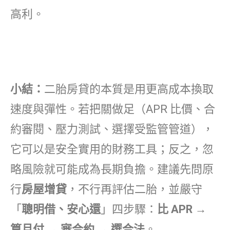
高利。
小結：
二胎房貸的本質是用更高成本換取
速度與彈性。若把關做足（APR 比價、合
約審閱、壓力測試、選擇受監管管道），
它可以是安全實用的財務工具；反之，忽
略風險就可能成為長期負擔。建議先問原
行
房屋增貸
，不行再評估二胎，並嚴守
「
聰明借、安心還
」四步驟：
比 APR →
算月付 → 審合約 → 選合法
。