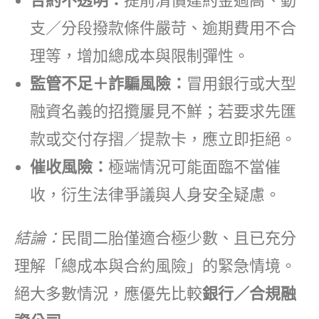
合約不透明：
提前清償違約金過高、動
支／分段撥款條件嚴苛、逾期費用不合
理等，增加總成本與限制彈性。
監管不足＋詐騙風險：
冒用銀行或大型
融資名義的招攬屢見不鮮；若要求先匯
款或交付存摺／提款卡，應立即拒絕。
催收風險：
極端情況可能面臨不當催
收，衍生法律爭議與人身安全疑慮。
結論：
民間二胎僅適合極少數、且已充分
理解「總成本與合約風險」的緊急情境。
絕大多數情況，應優先比較
銀行／合規融