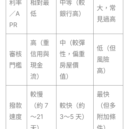
利率
相對最
中等（較
大，常
／A
低
銀行高）
見過高
PR
高（重
中（較彈
低（但
審核
信用與
性，偏重
風險
門檻
現金
房屋價
高）
流）
值）
較慢
最快
撥款
（約 7
較快（約
（但多
速度
～21
3～5 天）
附加條
天）
件）