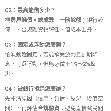
Q2：最高能借多少？
視
房屋鑑價 × 總成數 − 一胎餘額
；銀行較
保守、合規融資較彈性，但成本上升。
Q3：固定或浮動怎麼選？
怕波動選固定；若能承受波動且預期降
息，可選浮動，但務必做
＋1%～2%
壓
測。
Q4：被銀行拒絕怎麼辦？
先釐清原因（信用、負債、屋況、增值空
間），再評估
合規融資
；避免直接跳民間