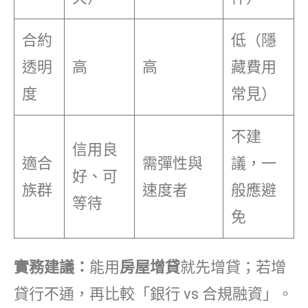
合約
低（隱
透明
高
高
藏費用
度
常見）
不建
信用良
適合
需彈性與
議，一
好、可
族群
速度者
般應避
等待
免
實務建議：
能用
房屋增貸
就先增貸；若增
貸行不通，再比較「銀行 vs 合規融資」。