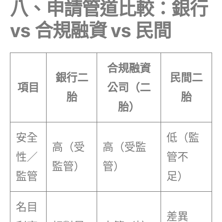
八、申請管道比較：銀行
vs 合規融資 vs 民間
合規融資
銀行二
民間二
項目
公司（二
胎
胎
胎）
安全
低（監
高（受
高（受監
性／
管不
監管）
管）
監管
足）
名目
差異