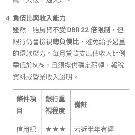
負債比與收入能力
雖然二胎房貸
不受 DBR 22 倍限制
，但
銀行仍會檢視
總負債比
，避免給予過重
的還款壓力。每月貸款支出佔收入比例
需低於60%，且須提供穩定薪轉、報稅
資料或營業收入證明。
條件項
銀行重
備註
目
視程度
信用紀
★★★
若近半年有遲