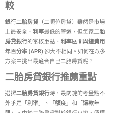
較
銀行二胎房貸
（二順位房貸）雖然是市場
上最安全、
利率
最低的管道，但每家
二胎
房貸銀行
的審核重點、
利率
區間與
總費用
年百分率 (APR)
卻大不相同。如何在眾多
方案中挑出最適合自己二胎房貸呢？
二胎房貸銀行推薦重點
選擇
二胎房貸銀行
時，最關鍵的考量點不
外乎是「
利率
」、「
額度
」和「
還款年
限
」。由於二胎房貸對於銀行來說，債權