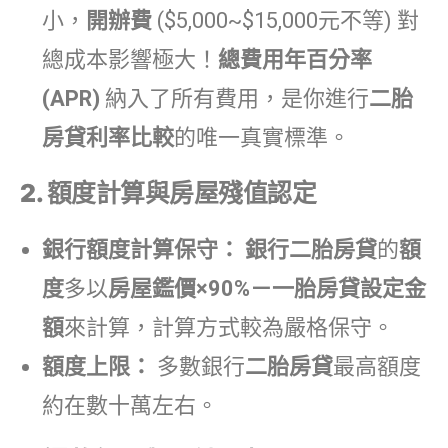
小，
開辦費
($5,000~
$15,000
元不等) 對
總成本影響極大！
總費用年百分率
(APR)
納入了所有費用，是你進行
二胎
房貸利率比較
的唯一真實標準。
2. 額度計算與房屋殘值認定
銀行額度計算保守：
銀行二胎房貸
的
額
度
多以
房屋鑑價×90%－一胎房貸設定金
額
來計算，計算方式較為嚴格保守。
額度上限：
多數銀行
二胎房貸
最高額度
約在數十萬左右。