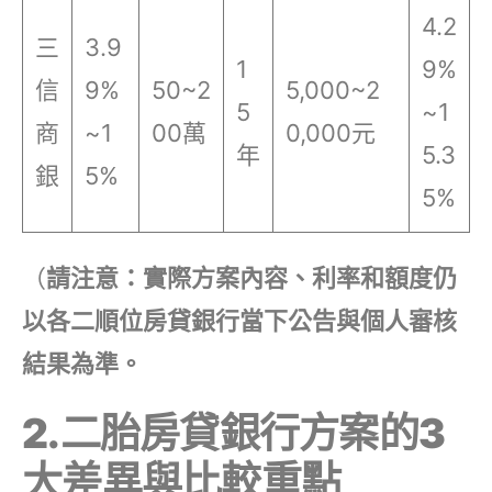
4.2
三
3.9
1
9%
信
9%
50~2
5,000~2
5
~1
商
~1
00萬
0,000元
年
5.3
銀
5%
5%
（
請注意：實際方案內容、利率和額度仍
以各二順位房貸銀行當下公告與個人審核
結果為準。
2.二胎房貸銀行方案的
3
大差異與比較重點