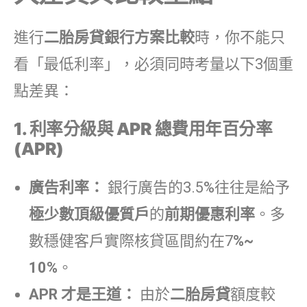
進行
二胎房貸銀行方案比較
時，你不能只
看「最低利率」，必須同時考量以下
3
個重
點差異：
1. 利率分級與 APR 總費用年百分率
(APR)
廣告利率：
銀行廣告的
3.5%
往往是給予
極少數頂級優質戶
的
前期優惠利率
。多
數穩健客戶實際核貸區間約在7
%~
10%
。
APR 才是王道：
由於
二胎房貸
額度較