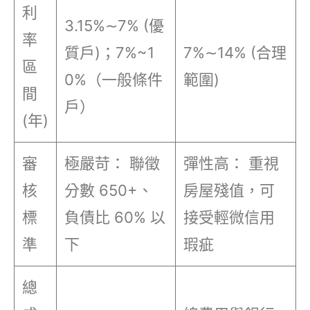
利
3.15%∼7% (優
率
質戶)；7%~1
7%∼14% (合理
區
0%（一般條件
範圍)
間
戶）
(年)
審
極嚴苛： 聯徵
彈性高： 重視
核
分數 650+、
房屋殘值，可
標
負債比 60% 以
接受輕微信用
準
下
瑕疵
總