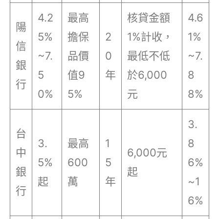
4.2
最高
核貸金額
4.6
陽
5%
擔保
2
1%計收，
1%
信
~7.
品價
0
最低不低
~7.
銀
5
值9
年
於6,000
8
行
0%
5%
元
8%
3.
台
3.
最高
1
8
中
6,000元
5%
600
5
6%
銀
起
起
萬
年
~1
行
6%