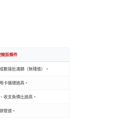
被婉拒條件
成數接近滿額（無殘值）。
用卡循環過高。
、收支負債比過高。
辦管道。