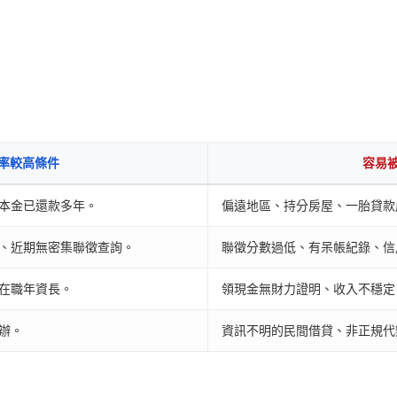
率較高條件
容易
本金已還款多年。
偏遠地區、持分房屋、一胎貸款
、近期無密集聯徵查詢。
聯徵分數過低、有呆帳紀錄、信
在職年資長。
領現金無財力證明、收入不穩定
辦。
資訊不明的民間借貸、非正規代