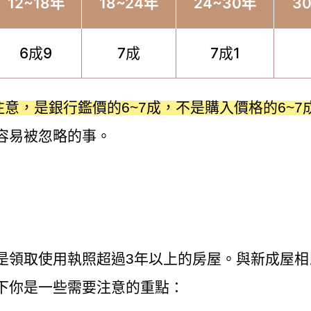
12~18年
18~24年
24~30年
3
6成9
7成
7成1
注意，是銀行鑑價的6~7成，不是購入價格的6~7
容易被忽略的事。
？
是領取使用執照超過3年以上的房屋。與新成屋相
下你是一些需要注意的重點：