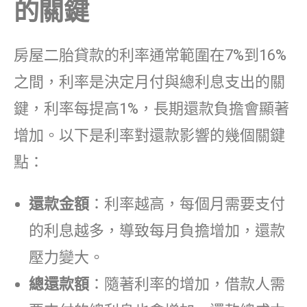
的關鍵
房屋二胎貸款的利率通常範圍在7%到16%
之間，利率是決定月付與總利息支出的關
鍵，利率每提高1%，長期還款負擔會顯著
增加。以下是利率對還款影響的幾個關鍵
點：
還款金額
：利率越高，每個月需要支付
的利息越多，導致每月負擔增加，還款
壓力變大。
總還款額
：隨著利率的增加，借款人需