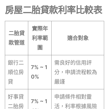
房屋二胎貸款利率比較表
實際年
二胎貸
利率範
適合對象
款管道
圍
銀行二
需良好的信用評
7% ~ 1
順位房
分，申請流程較為
0%
貸
嚴謹
好事貸
申請條件相對靈
7% ~ 1
二胎房
活，利率根據風險