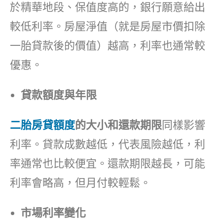
於精華地段、保值度高的，銀行願意給出
較低利率。房屋淨值（就是房屋市價扣除
一胎貸款後的價值）越高，利率也通常較
優惠。
貸款額度與年限
二胎房貸額度
的大小和還款期限
同樣影響
利率。貸款成數越低，代表風險越低，利
率通常也比較便宜。還款期限越長，可能
利率會略高，但月付較輕鬆。
市場利率變化