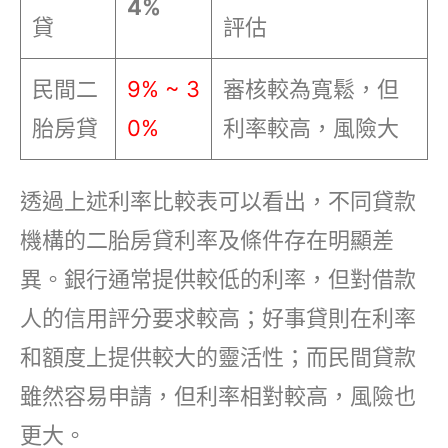
4%
貸
評估
民間二
9% ~ 3
審核較為寬鬆，但
胎房貸
0%
利率較高，風險大
透過上述利率比較表可以看出，不同貸款
機構的二胎房貸利率及條件存在明顯差
異。銀行通常提供較低的利率，但對借款
人的信用評分要求較高；好事貸則在利率
和額度上提供較大的靈活性；而民間貸款
雖然容易申請，但利率相對較高，風險也
更大。