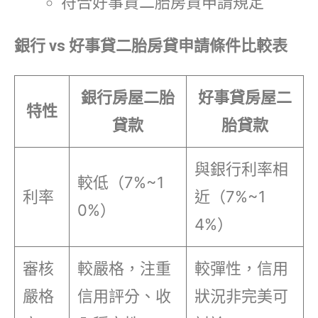
符合好事貸二胎房貸申請規定
銀行 vs 好事貸二胎房貸申請條件比較表
銀行房屋二胎
好事貸房屋二
特性
貸款
胎貸款
與銀行利率相
較低（7%~1
利率
近（7%~1
0%）
4%）
審核
較嚴格，注重
較彈性，信用
嚴格
信用評分、收
狀況非完美可