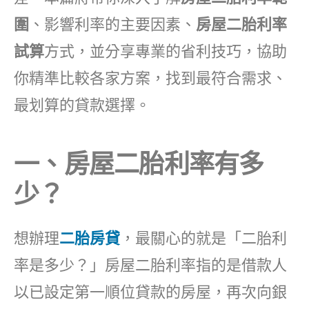
圍
、影響利率的主要因素、
房屋二胎利率
試算
方式，並分享專業的省利技巧，協助
你精準比較各家方案，找到最符合需求、
最划算的貸款選擇。
一、房屋二胎利率有多
少？
想辦理
二胎房貸
，最關心的就是「二胎利
率是多少？」房屋二胎利率指的是借款人
以已設定第一順位貸款的房屋，再次向銀