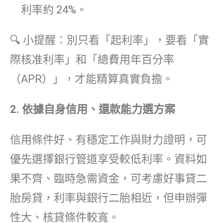
利率約 24%。
🔍 小提醒：別只看「起利率」，要看「實
際核准利率」和「總費用年百分率
（APR）」，才能精算真實負擔。
2. 依據自身信用、還款能力選方案
信用條件好、有穩定工作與財力證明，可
優先選擇銀行管道享受較低利率。資料如
果不齊、臨時急需資金，可考慮好事貸二
胎房貸，利率與銀行二胎相近，但申辦彈
性大、核貸條件較寬。