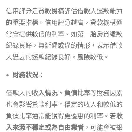
信用評分是貸款機構評估借款人還款能力
的重要指標。信用評分越高，貸款機構通
常會提供較低的利率。如第一胎房貸繳款
紀錄良好，無延遲或違約情形，表示借款
人過去的還款紀錄良好，風險較低。
財務狀況
：
借款人的
收入情況、負債比率
等財務因素
也會影響貸款利率。穩定的收入和較低的
負債比率通常能獲得更優惠的利率。若
收
入來源不穩定或為自由業者
，可能會被銀