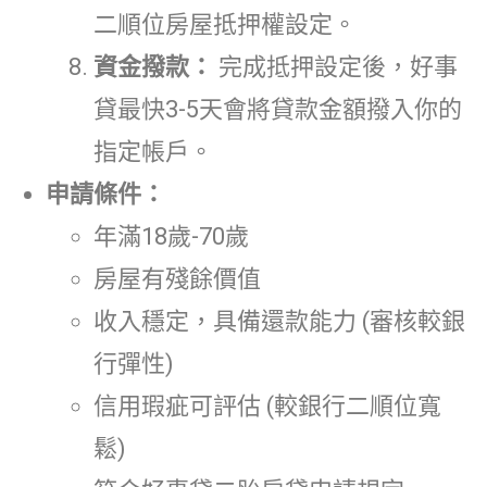
二順位房屋抵押權設定。
資金撥款：
完成抵押設定後，好事
貸最快3-5天會將貸款金額撥入你的
指定帳戶。
申請條件：
年滿18歲-70歲
房屋有殘餘價值
收入穩定，具備還款能力 (審核較銀
行彈性)
信用瑕疵可評估 (較銀行二順位寬
鬆)