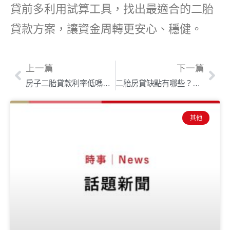
貸前多利用試算工具，找出最適合的二胎
貸款方案，讓資金周轉更安心、穩健。
上一篇
下一篇
房子二胎貸款利率低嗎？房子二胎可以貸多少？一次搞懂申請條件！
二胎房貸缺點有哪些？必懂五大二胎風險讓貸款更安心
其他