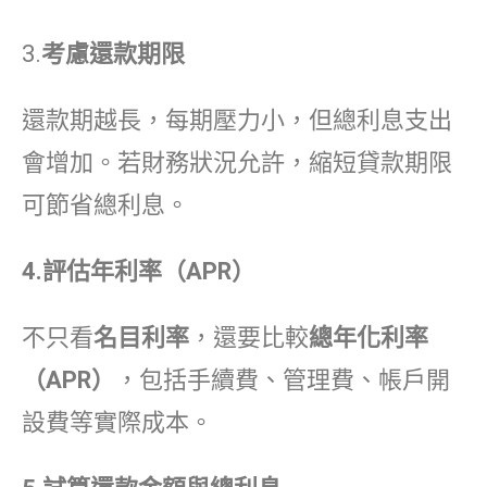
3.
考慮還款期限
還款期越長，每期壓力小，但總利息支出
會增加。若財務狀況允許，縮短貸款期限
可節省總利息。
4.評估年利率（APR）
不只看
名目利率
，還要比較
總年化利率
（APR）
，包括手續費、管理費、帳戶開
設費等實際成本。