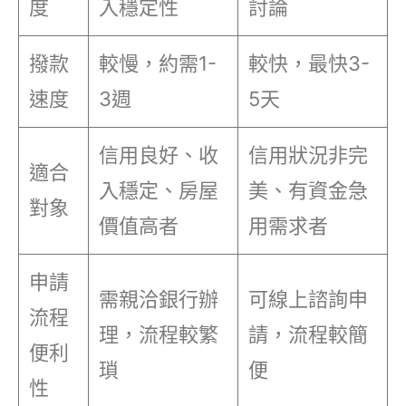
度
入穩定性
討論
撥款
較慢，約需1-
較快，最快3-
速度
3週
5天
信用良好、收
信用狀況非完
適合
入穩定、房屋
美、有資金急
對象
價值高者
用需求者
申請
需親洽銀行辦
可線上諮詢申
流程
理，流程較繁
請，流程較簡
便利
瑣
便
性