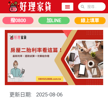
關於我們
二胎房貸
汽車貸款
撥0800
加LINE
線上填單
更新日期:
2025-08-06