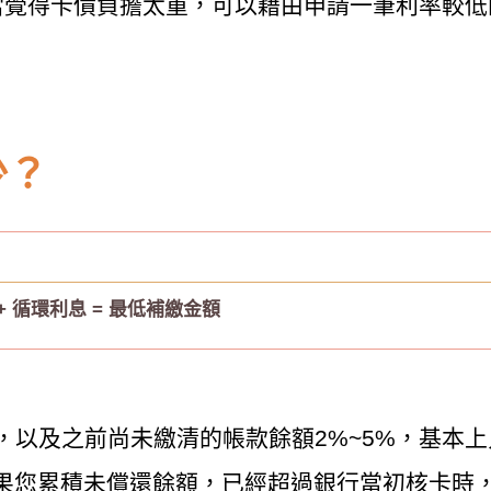
當覺得卡債負擔太重，可以藉由申請一筆利率較低
少？
+ 循環利息 = 最低補繳金額
，以及之前尚未繳清的帳款餘額2%~5%，基本
果您累積未償還餘額，已經超過銀行當初核卡時