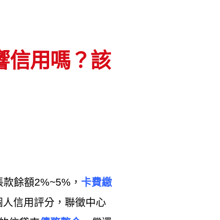
響信用嗎？該
款餘額2%~5%，
卡費繳
個人信用評分，聯徵中心