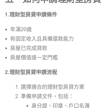
1.理財型房貸申請條件
年滿20歲
有固定收入且具備還款能力
房屋已完成貸款
房屋價值達一定門檻
2.理財型房貸申請流程
選擇適合的理財型房貸方案
準備申請文件，包括：
身分證、印章、戶口名簿