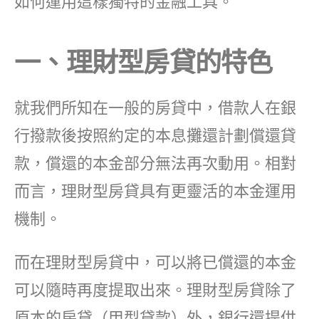
如何運用這樣獨特的金融工具。
一、理財型房貸的特色
就我們所知在一般的房貸中，借款人在銀
行撥款後按照約定的本息攤還計劃償還貸
款，償還的本金部分無法再次動用。相對
而言，理財型房貸具有更靈活的本金運用
機制。
而在理財型房貸中，可以將已償還的本金
可以隨時再度提取出來。理財型房貸除了
原本的房貸（甲型貸款）外，銀行還提供