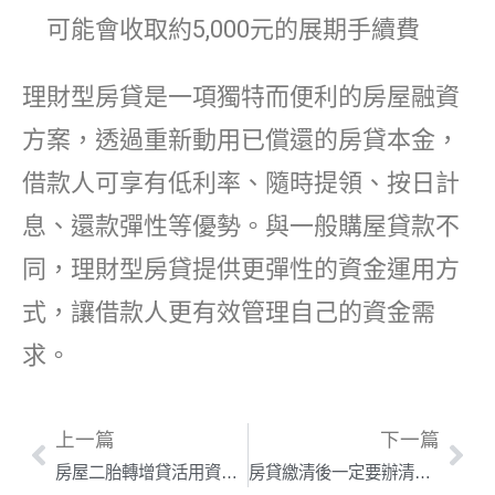
可能會收取約5,000元的展期手續費
理財型房貸是一項獨特而便利的房屋融資
方案，透過重新動用已償還的房貸本金，
借款人可享有低利率、隨時提領、按日計
息、還款彈性等優勢。與一般購屋貸款不
同，理財型房貸提供更彈性的資金運用方
式，讓借款人更有效管理自己的資金需
求。
上一篇
下一篇
房屋二胎轉增貸活用資金、減輕壓力術？！ 一起挖掘房屋隱藏沉睡的價值
房貸繳清後一定要辦清償證明與抵押權塗銷嗎？聽聽專家怎麼說