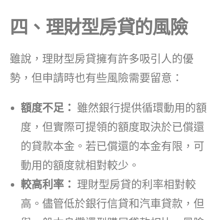
四、理財型房貸的風險
雖說，理財型房貸擁有許多吸引人的優
勢，但申請時也有些風險需要留意：
額度不足：
雖然銀行提供循環動用的額
度，但實際可提領的額度取決於已償還
的貸款本金。若已償還的本金有限，可
動用的額度就相對較少。
較高利率：
理財型房貸的利率相對較
高。儘管低於銀行信貸和汽車貸款，但