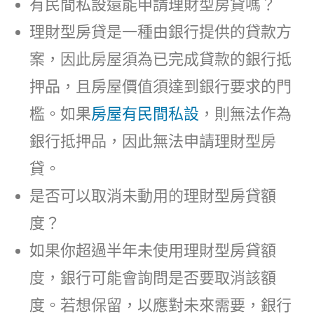
有民間私設還能申請理財型房貸嗎？
理財型房貸是一種由銀行提供的貸款方
案，因此房屋須為已完成貸款的銀行抵
押品，且房屋價值須達到銀行要求的門
檻。如果
房屋有民間私設
，則無法作為
銀行抵押品，因此無法申請理財型房
貸。
是否可以取消未動用的理財型房貸額
度？
如果你超過半年未使用理財型房貸額
度，銀行可能會詢問是否要取消該額
度。若想保留，以應對未來需要，銀行