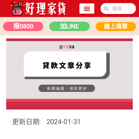
關於我們
二胎房貸
汽車貸款
撥0800
加LINE
線上填單
更新日期:
2024-01-31