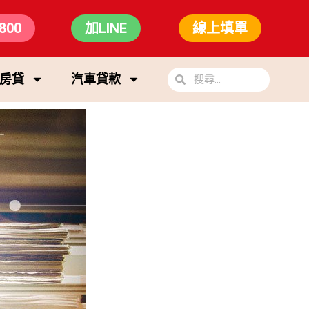
800
加LINE
線上填單
房貸
汽車貸款