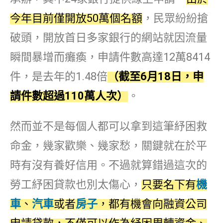
今年目前僅開放50萬個名額
，民眾紛紛搶
破頭，開放首日多家銀行的網站就因流量
瞬間暴增而癱瘓，申請件數高達12萬8414
件，是去年的1.48倍
（截至6月18日，申
請件數超過110萬人次
）
。
然而並不是每個人都可以拿到這筆紓困救
命金，幾家歡樂、幾家愁，關鍵就在於平
時有沒有養好信用。不過就算錯過這次的
勞工紓困貸款也別太傷心，
只要名下有
機
車
、
汽車
或者
房子
，都有機會向融資公司