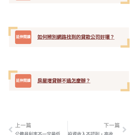
如何辨別網路找到的貸款公司好壞？
延伸閱讀
房屋增貸辦不過怎麼辦？
延伸閱讀
上一篇
下一篇
公務員利率不一定最低，如果負債比過高，銀行利率也會嚇死你
投資收入不認列，高收入族群有房也不見得能貸到錢